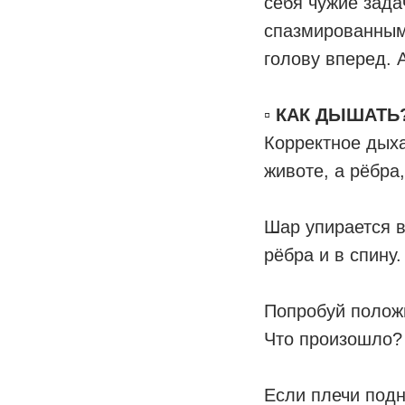
себя чужие зада
спазмированными
голову вперед. 
⠀
▫️
КАК ДЫШАТЬ
Корректное дыха
животе, а рёбр
Шар упирается в
рёбра и в спину
Попробуй положи
Что произошло
Если плечи подн