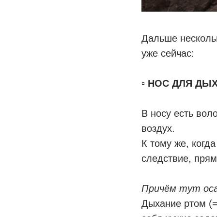
⠀
Дальше нескольк
уже сейчас:
⠀
▫️ НОС ДЛЯ ДЫ
В носу есть вол
воздух.
К тому же, когд
следствие, прям
⠀
Причём тут ос
Дыхание ртом (