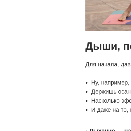
Дыши, п
Для начала, дав
Ну, например,
Держишь осан
Насколько эф
И даже на то,
⠀
▫️
Дыхание — н