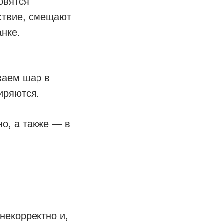
овятся
дствие, смещают
анке.
ваем шар в
ширяются.
но, а также — в
некорректно и,