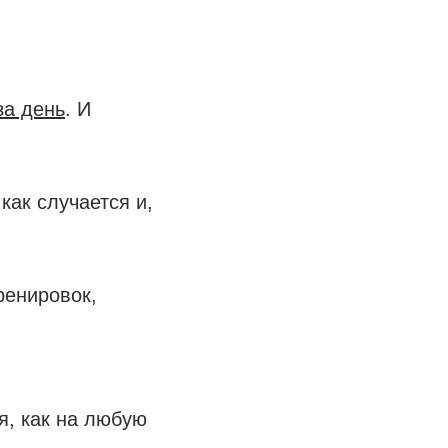
за день
. И
как случается и,
ренировок,
я, как на любую