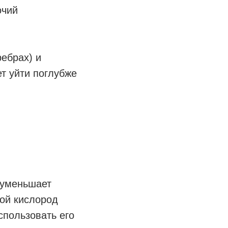
очий
ребрах) и
ет уйти поглубже
 уменьшает
ой кислород
спользовать его