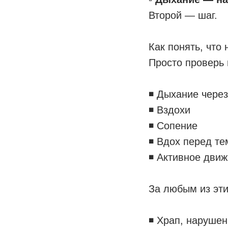
Второй — шаг.
Как понять, что
Просто проверь 
◾️ Дыхание через
◾️ Вздохи
◾️ Сопение
◾️ Вдох перед те
◾️ Активное дви
За любым из эт
◾️ Храп, наруше