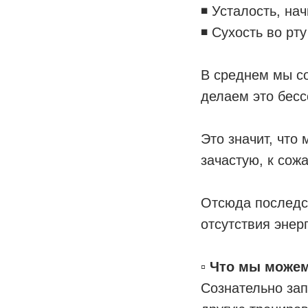
◾️ Усталость, н
◾️ Сухость во рт
В среднем мы с
делаем это бесс
Это значит, что 
зачастую, к сож
Отсюда последст
отсутствия энер
⠀
▫️
Что мы можем
Сознательно зап