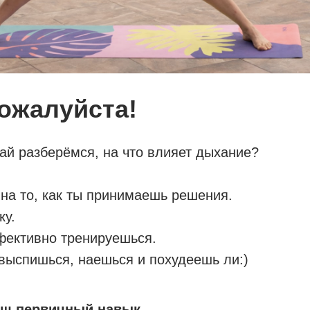
ожалуйста!
ай разберёмся, на что влияет дыхание?
 на то, как ты принимаешь решения.
ку.
фективно тренируешься.
 выспишься, наешься и похудеешь ли:)
аш первичный навык.